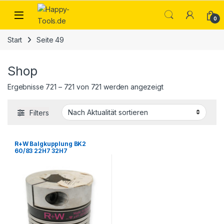
Skip to navigation
Skip to content
Open
0
Start
Seite 49
Shop
Nach Aktualität sort
Ergebnisse 721 – 721 von 721 werden angezeigt
Filters
R+W Balgkupplung BK2
60/83 22H7 32H7