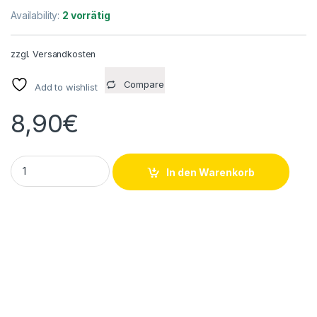
Availability:
2 vorrätig
zzgl.
Versandkosten
Compare
Add to wishlist
8,90
€
4 Stück Siemens 6ES7194-1KA01-0XA0 Y-Anschlussstück qu
In den Warenkorb