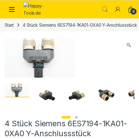
Skip to navigation
Skip to content
Open
0
Start
4 Stück Siemens 6ES7194-1KA01-0XA0 Y-Anschlussstück
4 Stück Siemens 6ES7194-1KA01-
0XA0 Y-Anschlussstück