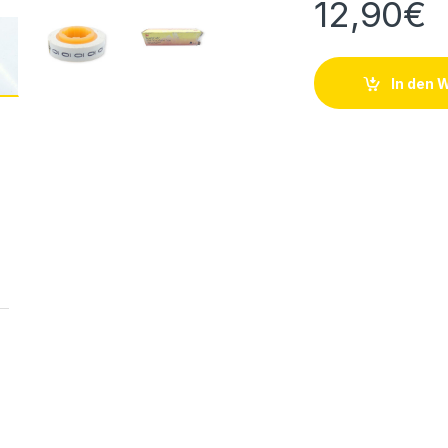
12,90
€
In den 