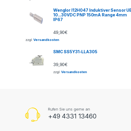
Wenglor I12H047 Induktiver Sensor U
10...30VDC PNP 150mA Range 4mm
IP67
49,90
€
zzgl.
Versandkosten
SMC SS5Y31-LLA305
39,90
€
zzgl.
Versandkosten
Rufen Sie uns gerne an
+49 4331 13460