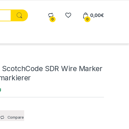
0,00
€
0
0
M ScotchCode SDR Wire Marker
markierer
g
Compare