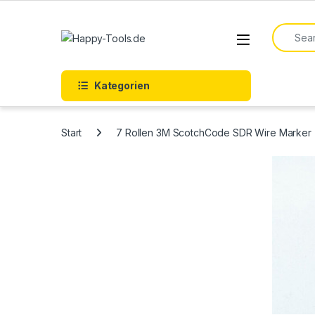
Skip to navigation
Skip to content
Search f
Open
Kategorien
Start
7 Rollen 3M ScotchCode SDR Wire Marker 