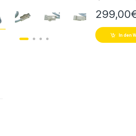
299,00
In den 