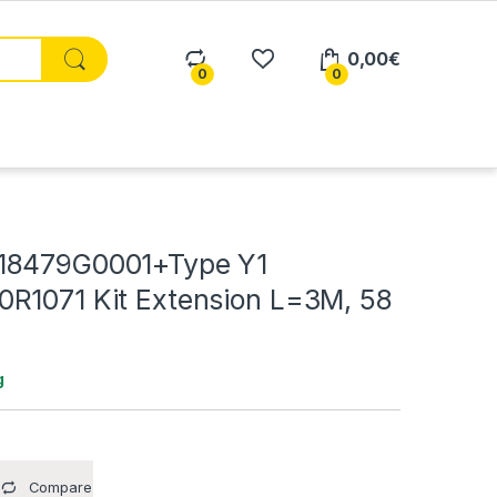
0,00
€
0
0
18479G0001+Type Y1
R1071 Kit Extension L=3M, 58
g
Compare