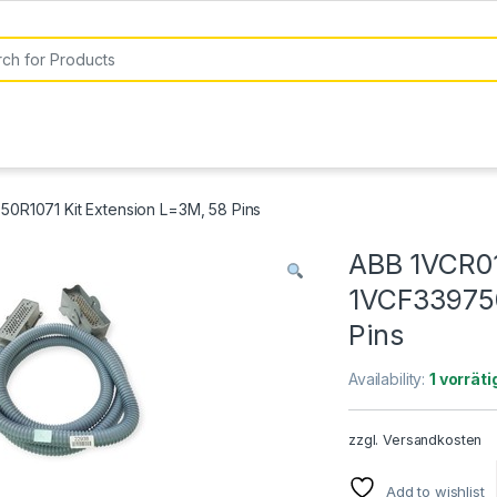
or:
R1071 Kit Extension L=3M, 58 Pins
ABB 1VCR0
1VCF339750
Pins
Availability:
1 vorräti
zzgl.
Versandkosten
Add to wishlist