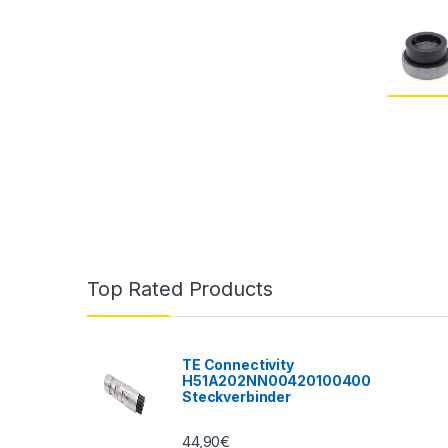
Top Rated Products
TE Connectivity
H51A202NN00420100400
Steckverbinder
44,90
€