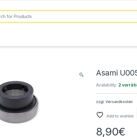
or:
Asami U00
Availability:
2 vorräti
zzgl.
Versandkosten
Add to wishlist
8,90
€