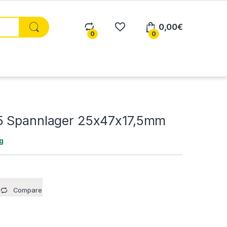
0,00
€
0
0
5 Spannlager 25x47x17,5mm
g
Compare