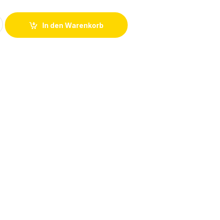
lager 25x47x17,5mm quantity
In den Warenkorb