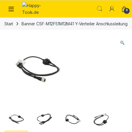
Skip to navigation
Skip to content
Open
0
Start
Banner CSF-M12F51M12M41 Y-Verteiler Anschlussleitung