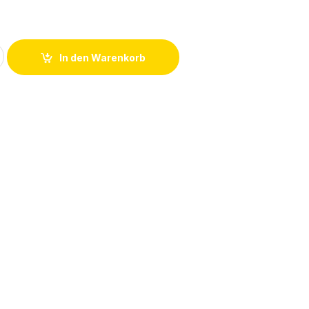
4/S55 Y-Verteiler 8018720 quantity
In den Warenkorb