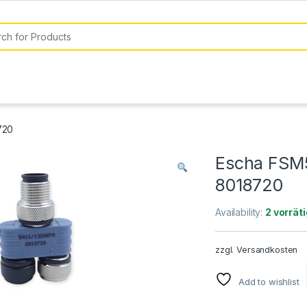
or:
720
Escha FSM5
8018720
Availability:
2 vorräti
zzgl.
Versandkosten
Add to wishlist