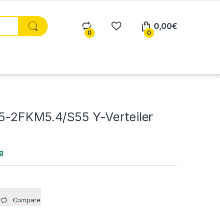
0,00
€
0
0
-2FKM5.4/S55 Y-Verteiler
g
Compare