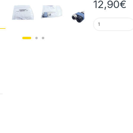
12,90
€
Escha FSM5-2FKM5.