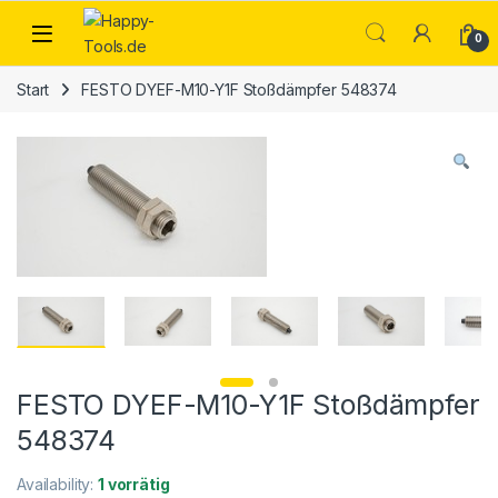
Skip to navigation
Skip to content
Open
0
Start
FESTO DYEF-M10-Y1F Stoßdämpfer 548374
FESTO DYEF-M10-Y1F Stoßdämpfer
548374
Availability:
1 vorrätig