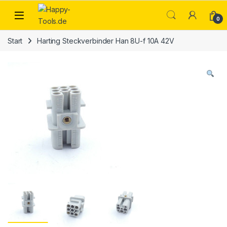
Skip to navigation
Skip to content
Open
0
Start
Harting Steckverbinder Han 8U-f 10A 42V