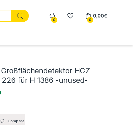
0,00
€
0
0
Großflächendetektor HGZ
 226 für H 1386 -unused-
g
Compare