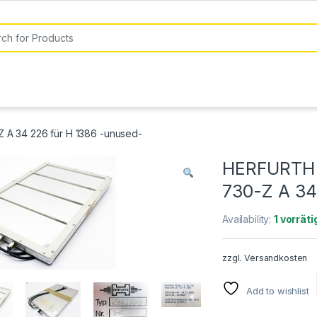
or:
A 34 226 für H 1386 -unused-
HERFURTH 
730-Z A 34
Availability:
1 vorräti
zzgl.
Versandkosten
Add to wishlist