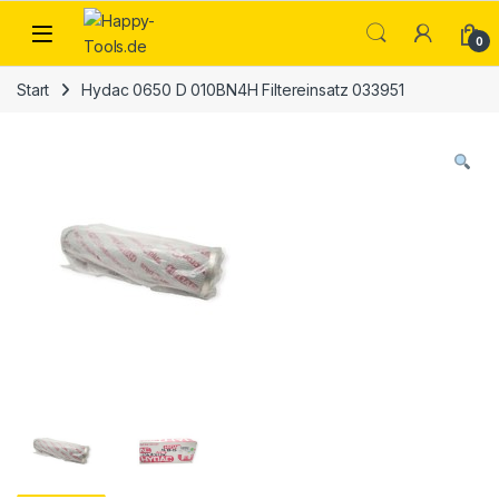
Skip to navigation
Skip to content
Open
0
Start
Hydac 0650 D 010BN4H Filtereinsatz 033951