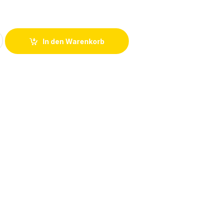
l Steckverbinder C091 11H008 002 4 U quantity
In den Warenkorb