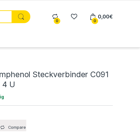
0,00
€
0
0
 Amphenol Steckverbinder C091
 4 U
ig
Compare