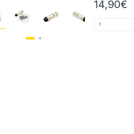
14,90
€
Industrial Ampheno