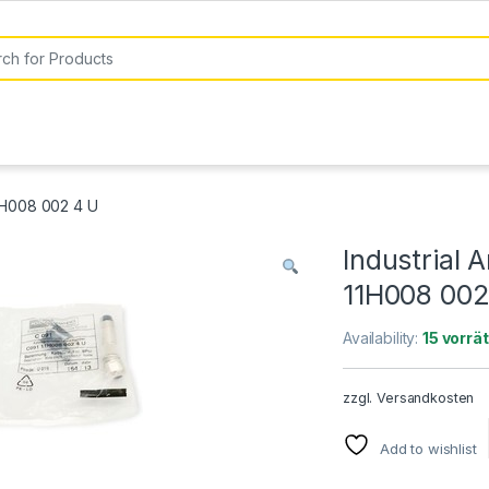
or:
1H008 002 4 U
Industrial
11H008 002
Availability:
15 vorrät
zzgl.
Versandkosten
Add to wishlist