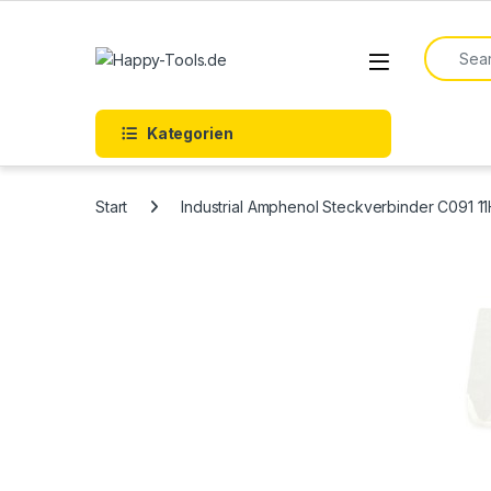
Skip to navigation
Skip to content
Search f
Open
Kategorien
Start
Industrial Amphenol Steckverbinder C091 1