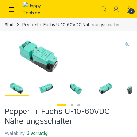
Skip to navigation
Skip to content
Open
0
Start
Pepperl + Fuchs U-10-60VDC Näherungsschalter
Pepperl + Fuchs U-10-60VDC
Näherungsschalter
Availability:
3 vorrätig