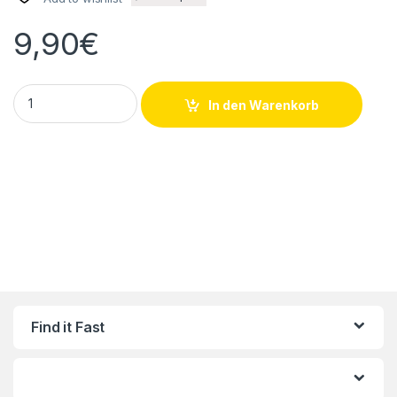
9,90
€
Sang-A GPW 1006 Y-Steckverbindung VPE 5 Stk. quantity
In den Warenkorb
Find it Fast