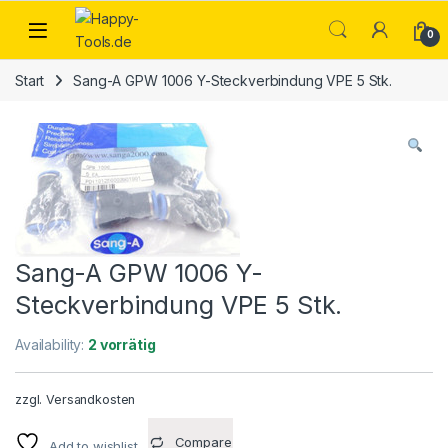
Skip to navigation
Skip to content
Open
0
Start
Sang-A GPW 1006 Y-Steckverbindung VPE 5 Stk.
Sang-A GPW 1006 Y-
Steckverbindung VPE 5 Stk.
Availability:
2 vorrätig
zzgl.
Versandkosten
Compare
Add to wishlist