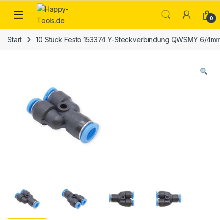
Skip to navigation
Skip to content
Open
0
Start
10 Stück Festo 153374 Y-Steckverbindung QWSMY 6/4mm