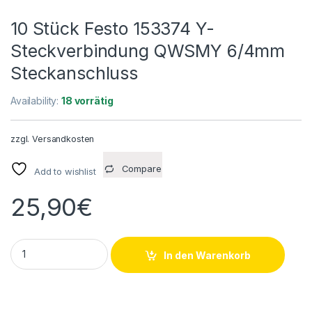
10 Stück Festo 153374 Y-
Steckverbindung QWSMY 6/4mm
Steckanschluss
Availability:
18 vorrätig
zzgl.
Versandkosten
Compare
Add to wishlist
25,90
€
10 Stück Festo 153374 Y-Steckverbindung QWSMY 6/4mm St
In den Warenkorb