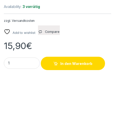
Availability:
3 vorrätig
zzgl.
Versandkosten
Compare
Add to wishlist
15,90
€
10 Stück Fränkische T-Verteiler Rohrverbindung NW 17-13-13 
In den Warenkorb