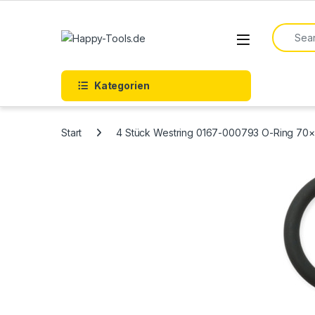
Skip to navigation
Skip to content
Search f
Open
Kategorien
Start
4 Stück Westring 0167-000793 O-Ring 70