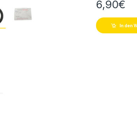
6,90
€
In den 