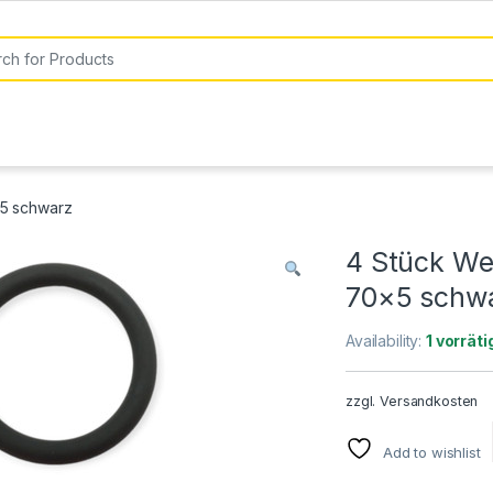
or:
×5 schwarz
4 Stück We
70×5 schw
Availability:
1 vorräti
zzgl.
Versandkosten
Add to wishlist