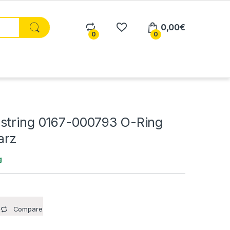
0,00
€
0
0
string 0167-000793 O-Ring
arz
g
Compare