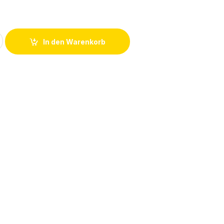
2H4323 Kabelschelle HellermannTyton 60149 quantity
In den Warenkorb