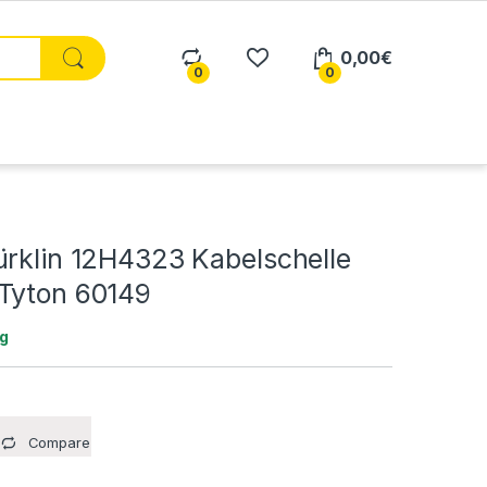
0,00
€
0
0
ürklin 12H4323 Kabelschelle
Tyton 60149
ig
Compare