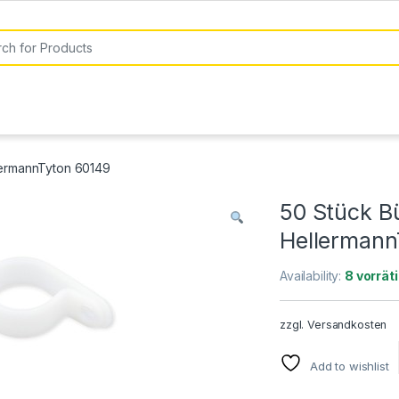
or:
lermannTyton 60149
50 Stück B
Hellermann
Availability:
8 vorrät
zzgl.
Versandkosten
Add to wishlist