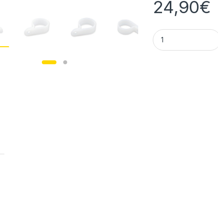
24,90
€
50 Stück Bürklin 1