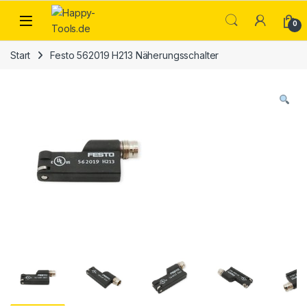
Skip to navigation
Skip to content
Open
0
Start
Festo 562019 H213 Näherungsschalter