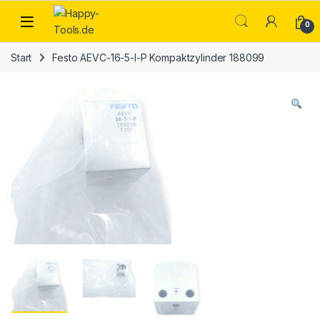
Skip to navigation
Skip to content
Open
0
Start
Festo AEVC-16-5-I-P Kompaktzylinder 188099