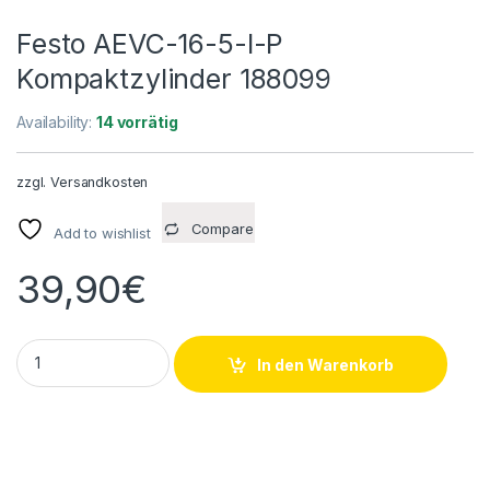
Festo AEVC-16-5-I-P
Kompaktzylinder 188099
Availability:
14 vorrätig
zzgl.
Versandkosten
Compare
Add to wishlist
39,90
€
Festo AEVC-16-5-I-P Kompaktzylinder 188099 quantity
In den Warenkorb