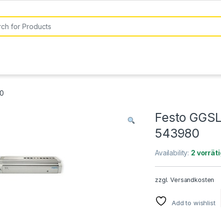
or:
80
Festo GGSL
543980
Availability:
2 vorräti
zzgl.
Versandkosten
Add to wishlist