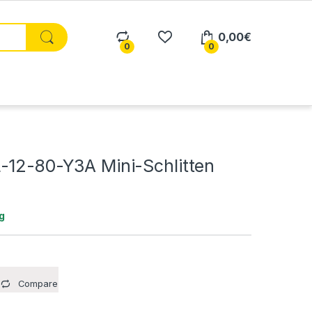
0,00
€
0
0
-12-80-Y3A Mini-Schlitten
g
Compare