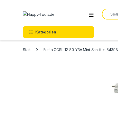
Skip to navigation
Skip to content
Search f
Open
Kategorien
Start
Festo GGSL-12-80-Y3A Mini-Schlitten 5439