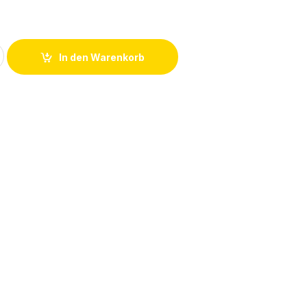
€
Y3A Mini-Schlitten 543980 quantity
In den Warenkorb