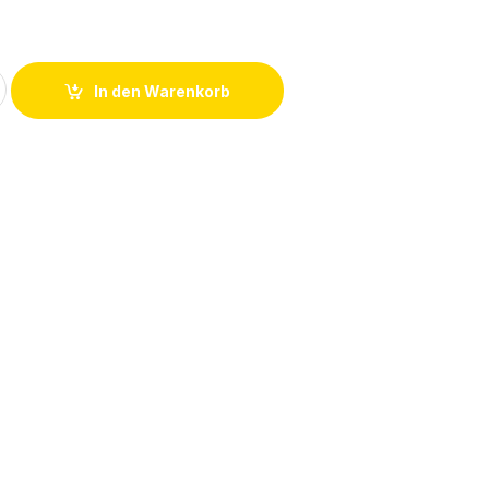
indung QSY-10 153151 10 mm Durchmesser quantity
In den Warenkorb