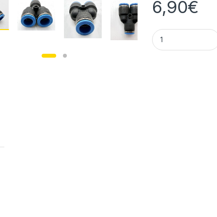
6,90
€
Festo Y-Steckverb