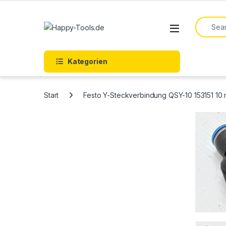
Skip to navigation
Skip to content
Search f
Open
Kategorien
Start
Festo Y-Steckverbindung QSY-10 153151 1