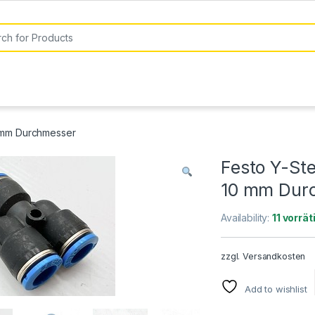
or:
0 mm Durchmesser
Festo Y-St
10 mm Dur
Availability:
11 vorrät
zzgl.
Versandkosten
Add to wishlist