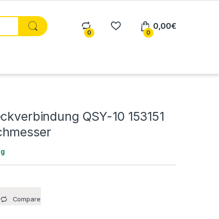
0,00
€
0
0
eckverbindung QSY-10 153151
chmesser
ig
Compare