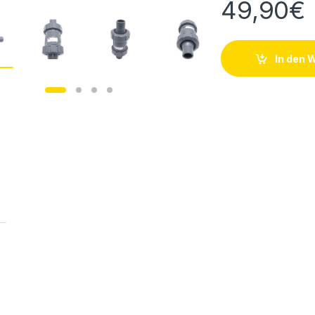
49,90
€
In den 