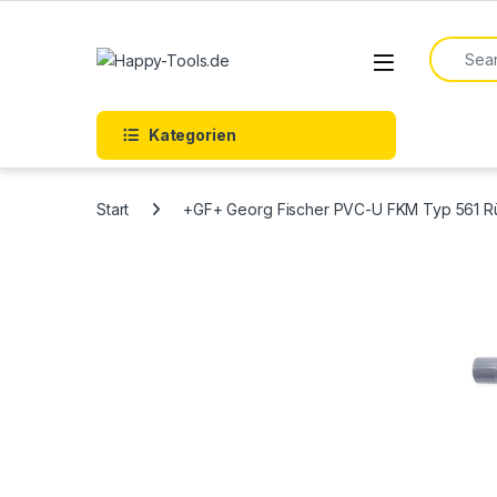
Skip to navigation
Skip to content
Search f
Open
Kategorien
Start
+GF+ Georg Fischer PVC-U FKM Typ 561 Rü