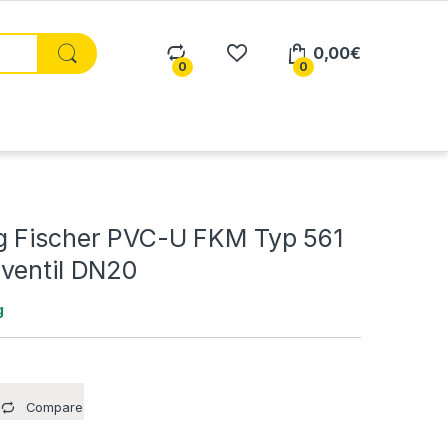
0,00
€
0
0
 Fischer PVC-U FKM Typ 561
ventil DN20
g
Compare