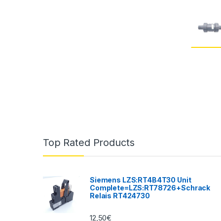
Top Rated Products
Siemens LZS:RT4B4T30 Unit
Complete=LZS:RT78726+Schrack
Relais RT424730
12,50
€