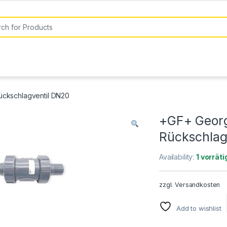
or:
ckschlagventil DN20
+GF+ Georg
Rückschlag
Availability:
1 vorräti
zzgl.
Versandkosten
Add to wishlist