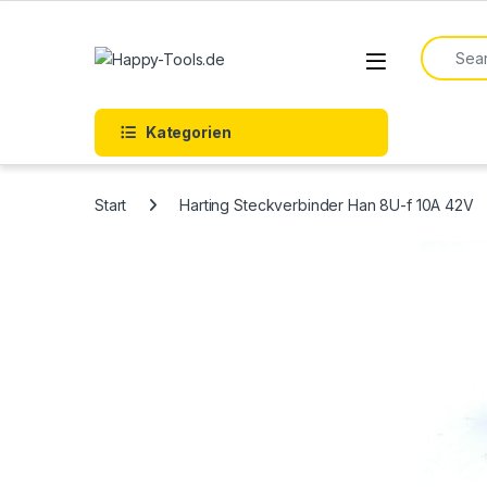
Skip to navigation
Skip to content
Search f
Open
Kategorien
Start
Harting Steckverbinder Han 8U-f 10A 42V