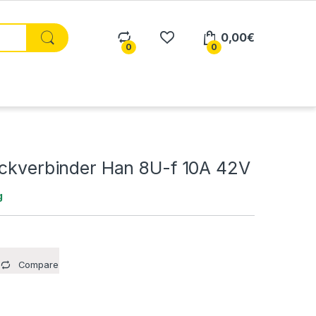
0,00
€
0
0
eckverbinder Han 8U-f 10A 42V
g
Compare