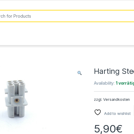
or:
Harting St
Availability:
1 vorräti
zzgl.
Versandkosten
Add to wishlist
5,90
€