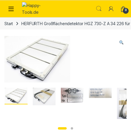
Skip to navigation
Skip to content
Open
0
Start
HERFURTH Großflächendetektor HGZ 730-Z A 34 226 für