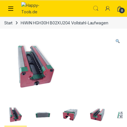
Skip to navigation
Skip to content
Open
0
Start
HiWiN HGH30H B02XU204 Vollstahl-Laufwagen