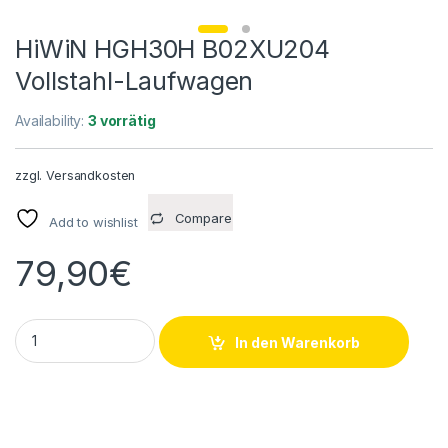
HiWiN HGH30H B02XU204
Vollstahl-Laufwagen
Availability:
3 vorrätig
zzgl.
Versandkosten
Compare
Add to wishlist
79,90
€
HiWiN HGH30H B02XU204 Vollstahl-Laufwagen quantity
In den Warenkorb