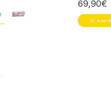
69,90
€
In den 