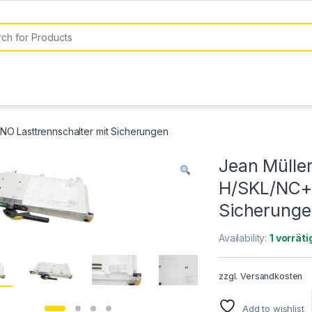
or:
O Lasttrennschalter mit Sicherungen
Jean Mülle
H/SKL/NC+N
Sicherung
Availability:
1 vorräti
zzgl.
Versandkosten
Add to wishlist