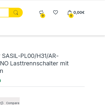
0,00
€
0
0
r SASIL-PL00/H31/AR-
O Lasttrennschalter mit
en
g
Compare