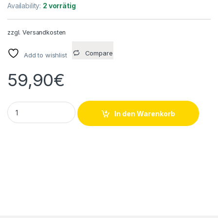
Availability:
2 vorrätig
zzgl.
Versandkosten
Compare
Add to wishlist
59,90
€
Parker Legris 1100U04 01 Druckluftrohr 100M PU - 2,5x4 schw
In den Warenkorb