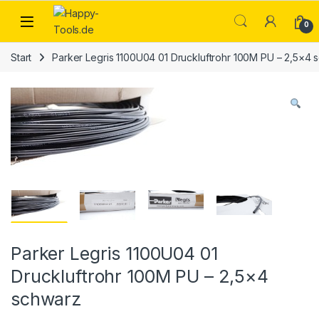
Skip to navigation
Skip to content
Open
0
Start
Parker Legris 1100U04 01 Druckluftrohr 100M PU – 2,5×4 
Parker Legris 1100U04 01
Druckluftrohr 100M PU – 2,5×4
schwarz