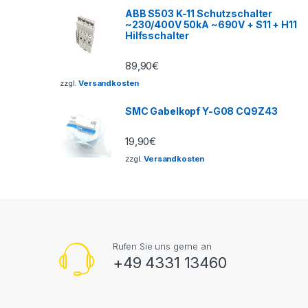
ABB S503 K-11 Schutzschalter
~230/400V 50kA ~690V + S11 + H11
Hilfsschalter
89,90
€
zzgl.
Versandkosten
SMC Gabelkopf Y-G08 CQ9Z43
19,90
€
zzgl.
Versandkosten
Rufen Sie uns gerne an
+49 4331 13460