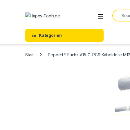
Skip to navigation
Skip to content
Search f
Open
Kategorien
Start
Pepperl * Fuchs V15-G-PG9 Kabeldose M12 