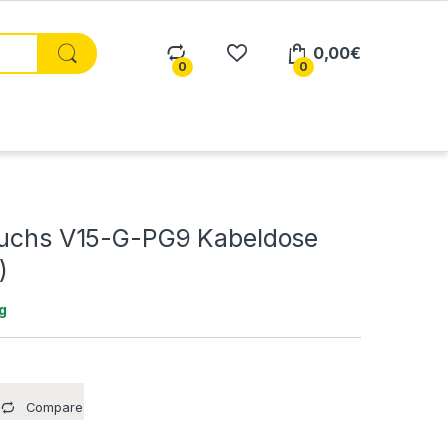
0,00
€
0
0
Fuchs V15-G-PG9 Kabeldose
)
g
Compare