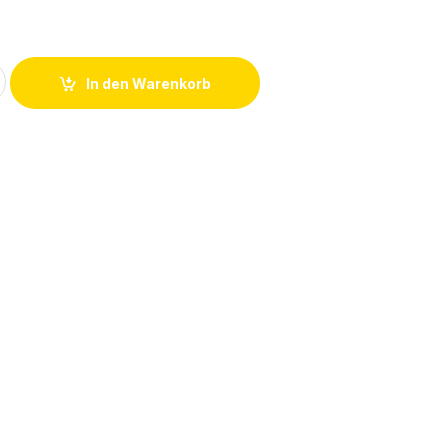
5-G-PG9 Kabeldose M12 (5polig) quantity
In den Warenkorb