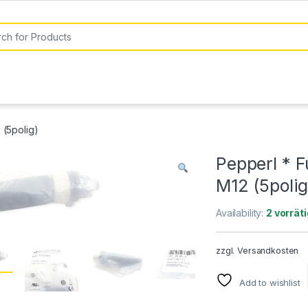
or:
(5polig)
Pepperl * 
M12 (5polig
Availability:
2 vorräti
zzgl.
Versandkosten
Add to wishlist