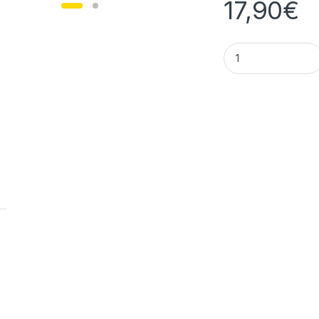
17,90
€
Pepperl * Fuchs V1