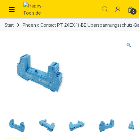
Skip to navigation
Skip to content
Open
0
Start
Phoenix Contact PT 2XEX(I)-BE Überspannungsschutz-B