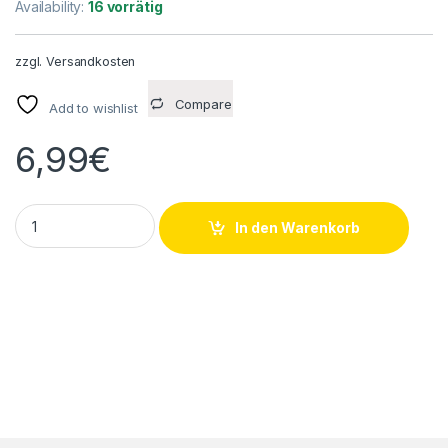
Availability:
16 vorrätig
zzgl.
Versandkosten
Compare
Add to wishlist
6,99
€
PVC-U Schlauchtülle Außengewinde 2" 60x66 +GF+ quantity
In den Warenkorb