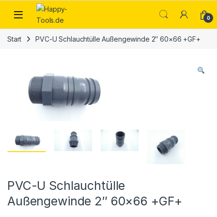
Skip to navigation
Skip to content
Open
0
Start
PVC-U Schlauchtülle Außengewinde 2″ 60×66 +GF+
PVC-U Schlauchtülle
Außengewinde 2″ 60×66 +GF+