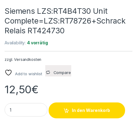
Siemens LZS:RT4B4T30 Unit
Complete=LZS:RT78726+Schrack
Relais RT424730
Availability:
4 vorrätig
zzgl.
Versandkosten
Compare
Add to wishlist
12,50
€
Siemens LZS:RT4B4T30 Unit Complete=LZS:RT78726+Schrac
In den Warenkorb