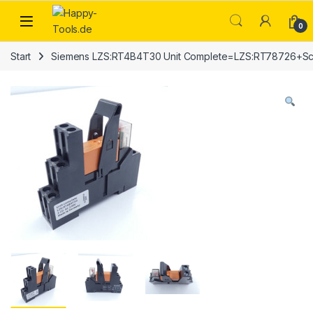
Skip to navigation
Skip to content
Open
0
Start
Siemens LZS:RT4B4T30 Unit Complete=LZS:RT78726+Sc