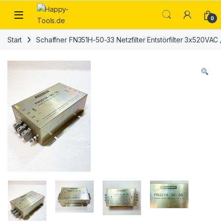
Skip to navigation
Skip to content
Open
0
Start
Schaffner FN351H-50-33 Netzfilter Entstörfilter 3x520VAC