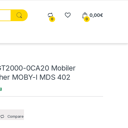
0,00
€
0
0
GT2000-0CA20 Mobiler
cher MOBY-I MDS 402
g
Compare