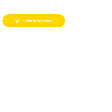
0CA20 Mobiler Datenspeicher MOBY-I MDS 402 quantity
In den Warenkorb