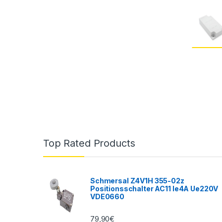
Top Rated Products
Schmersal Z4V1H 355-02z
Positionsschalter AC11 Ie4A Ue220V
VDE0660
79,90
€