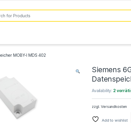
or:
eicher MOBY-I MDS 402
Siemens 6
Datenspei
Availability:
2 vorräti
zzgl.
Versandkosten
Add to wishlist