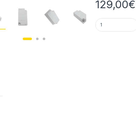
129,00
€
Siemens 6GT2000-