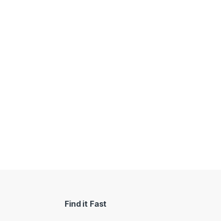
3
Find it Fast