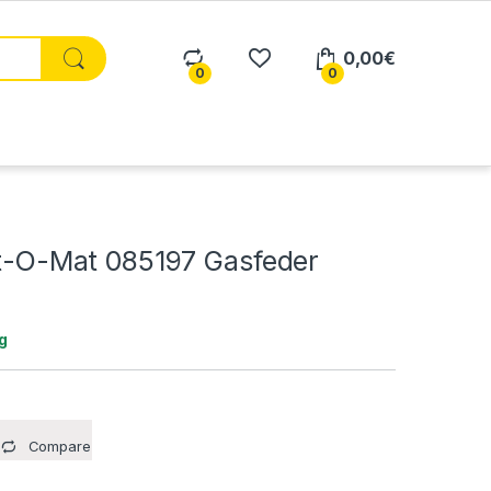
0,00
€
0
0
ft-O-Mat 085197 Gasfeder
g
Compare