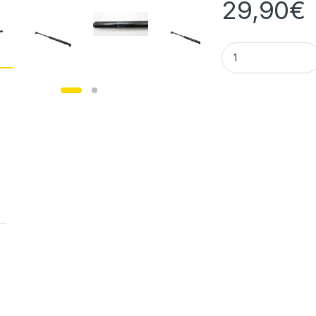
29,90
€
Stabilus Lift-O-Ma