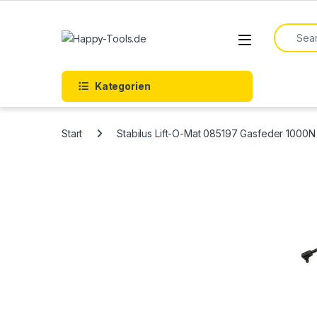
Skip to navigation
Skip to content
Search f
Open
Kategorien
Start
Stabilus Lift-O-Mat 085197 Gasfeder 1000N