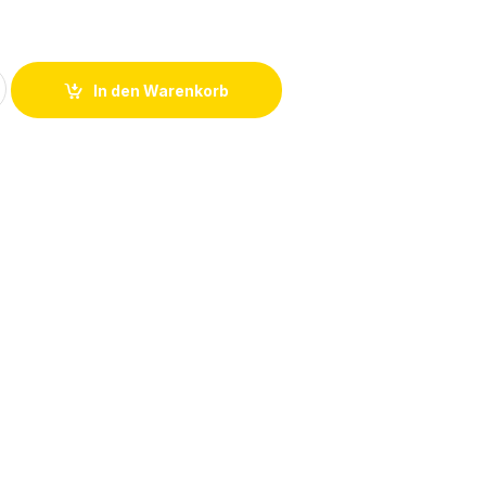
t 085197 Gasfeder 1000N quantity
In den Warenkorb