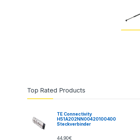
Top Rated Products
TE Connectivity
H51A202NN00420100400
Steckverbinder
44,90
€