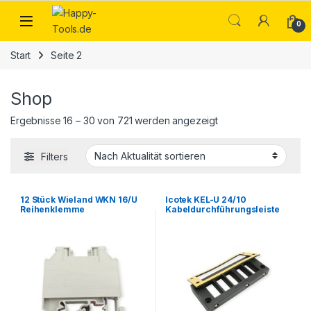
Skip to navigation
Skip to content
Open
0
Start
Seite 2
Shop
Nach Aktualität sortie
Ergebnisse 16 – 30 von 721 werden angezeigt
Filters
12 Stück Wieland WKN 16/U
Icotek KEL-U 24/10
Reihenklemme
Kabeldurchführungsleiste
Durchgangsklemme
mit Dichtung