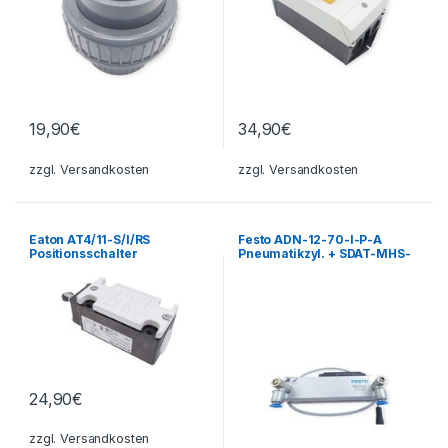
19,90
€
34,90
€
zzgl.
Versandkosten
zzgl.
Versandkosten
Eaton AT4/11-S/I/RS
Festo ADN-12-70-I-P-A
Positionsschalter
Pneumatikzyl. + SDAT-MHS-
Rollenhebel Endschalter AC-
M50-1L-SA-E-0.3-M8
15 400/4A 230V
Transmitter
24,90
€
zzgl.
Versandkosten