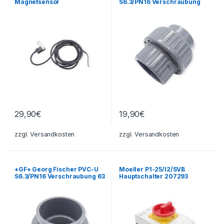
Magnetsensor
S6.3/PN16 Verschraubung
50DN40
29,90
€
19,90
€
zzgl.
Versandkosten
zzgl.
Versandkosten
+GF+ Georg Fischer PVC-U
Moeller P1-25/I2/SVB
S6.3/PN16 Verschraubung 63
Hauptschalter 207293
DN50