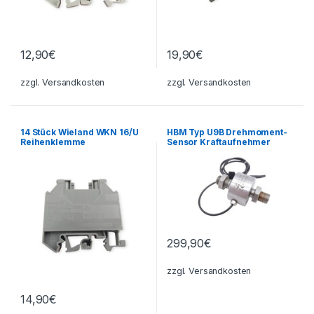
12,90
€
19,90
€
zzgl.
Versandkosten
zzgl.
Versandkosten
14 Stück Wieland WKN 16/U
HBM Typ U9B Drehmoment-
Reihenklemme
Sensor Kraftaufnehmer
Durchgangsklemme
#100410004 50kN=1mV/V
299,90
€
zzgl.
Versandkosten
14,90
€