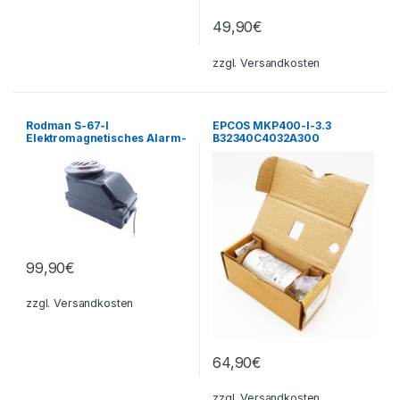
49,90
€
zzgl.
Versandkosten
Rodman S-67-I
EPCOS MKP400-I-3.3
Elektromagnetisches Alarm-
B32340C4032A300
Horn 110VAC
Kondensatoren 400VAC -
unused/OVP-
99,90
€
zzgl.
Versandkosten
64,90
€
zzgl.
Versandkosten