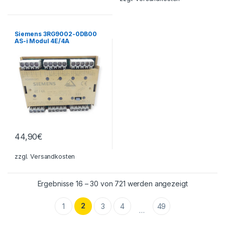
Siemens 3RG9002-0DB00
AS-i Modul 4E/4A
44,90
€
zzgl.
Versandkosten
Nach Aktuali
Ergebnisse 16 – 30 von 721 werden angezeigt
2
1
3
4
49
…