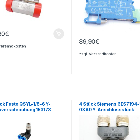
90
€
89,90
€
Versandkosten
zzgl.
Versandkosten
ck Festo QSYL-1/8-6 Y-
4 Stück Siemens 6ES7194-
kverschraubung 153173
0XA0 Y-Anschlussstück