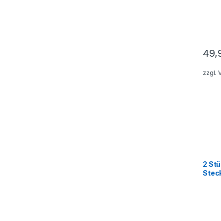
49,
zzgl.
2 Stü
Stec