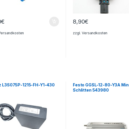
0
€
8,90
€
Versandkosten
zzgl.
Versandkosten
z L3S075P-1215-FH-Y1-430
Festo GGSL-12-80-Y3A Min
Schlitten 543980