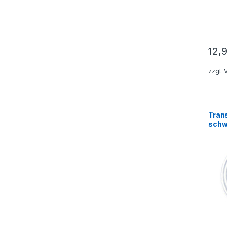
12,
zzgl.
Tran
schw