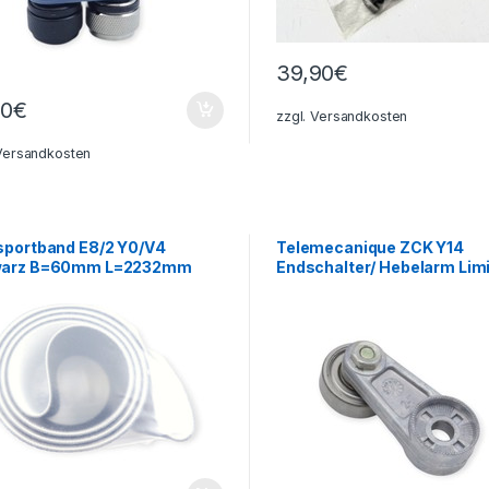
39,90
€
90
€
zzgl.
Versandkosten
Versandkosten
sportband E8/2 Y0/V4
Telemecanique ZCK Y14
arz B=60mm L=2232mm
Endschalter/ Hebelarm Limi
Switsch Lever