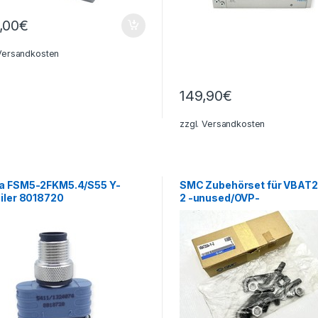
,00
€
Versandkosten
149,90
€
zzgl.
Versandkosten
a FSM5-2FKM5.4/S55 Y-
SMC Zubehörset für VBAT
eiler 8018720
2 -unused/OVP-