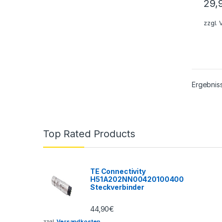
29,
zzgl.
Ergebnis
Top Rated Products
TE Connectivity
H51A202NN00420100400
Steckverbinder
44,90
€
zzgl.
Versandkosten