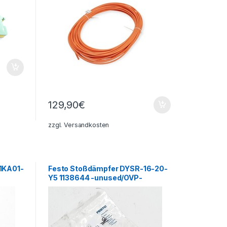
129,90
€
zzgl.
Versandkosten
1KA01-
Festo Stoßdämpfer DYSR-16-20-
Y5 1138644 -unused/OVP-