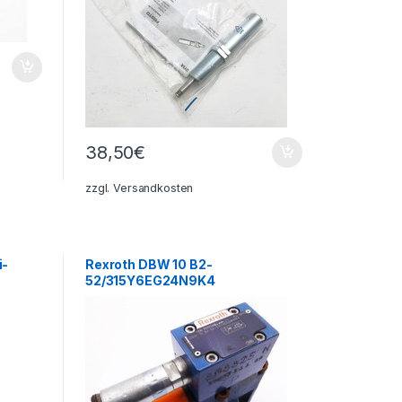
38,50
€
zzgl.
Versandkosten
i-
Rexroth DBW 10 B2-
52/315Y6EG24N9K4
R900938685
Druckbegrenzungsventil -used-