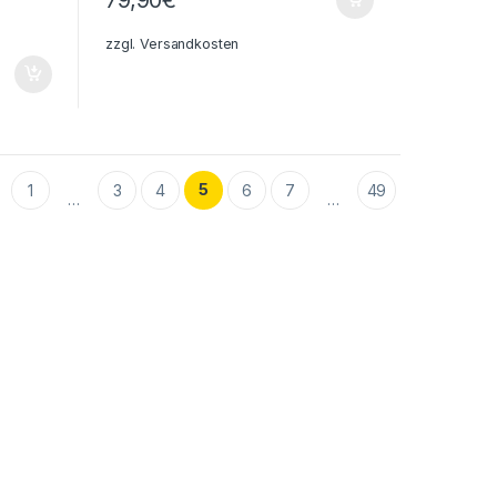
zzgl.
Versandkosten
5
1
3
4
6
7
49
…
…