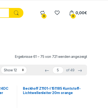
0,00
€
0
0
Nach Aktualitä
Ergebnisse 61 – 75 von 721 werden angezeigt
←
→
of 49
-24DC
Beckhoff Z1101-I 151185 Kuntstoff-
er
Lichtwellenleiter 20m orange