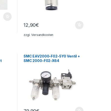
12,90
€
zzgl.
Versandkosten
SMC EAV2000-F02-5Y0 Ventil +
t
SMC 2000-F02-X64
Druckmanometer
79,90
€