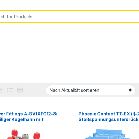
or:
er Fittings A-BV1XFG12-8i
Phoenix Contact TT-EX (I)
iliger Kugelhahn mit
Stoßspannungsunterdrück
lgriff G1/2 1.4408
2832124